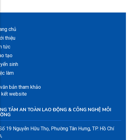
ang chủ
ới thiệu
n tức
ào tạo
yển sinh
ệc làm
 văn bản tham khảo
 kết website
NG TÂM AN TOÀN LAO ĐỘNG & CÔNG NGHỆ MÔI
ƯỜNG
Số 19 Nguyễn Hữu Thọ, Phường Tân Hưng, TP. Hồ Chí
,