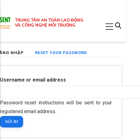
Nhảy
đến
TRUNG TÂM AN TOÀN LAO ĐỘNG
nội
VÀ CÔNG NGHỆ MÔI TRƯỜNG
dung
(TAB
ĂNG NHẬP
RESET YOUR PASSWORD
imary
HOẠT
bs
ĐỘNG)
Username or email address
Password reset instructions will be sent to your
registered email address.