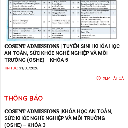
𝐂𝐎𝐒𝐄𝐍𝐓 𝐀𝐃𝐌𝐈𝐒𝐒𝐈𝐎𝐍𝐒 | TUYỂN SINH KHÓA HỌC
AN TOÀN, SỨC KHỎE NGHỀ NGHIỆP VÀ MÔI
TRƯỜNG (OSHE) – KHÓA 5
TIN TỨC
,
31/03/2026
XEM TẤT CẢ
THÔNG BÁO
𝐂𝐎𝐒𝐄𝐍𝐓 𝐀𝐃𝐌𝐈𝐒𝐒𝐈𝐎𝐍𝐒 |KHÓA HỌC AN TOÀN,
SỨC KHỎE NGHỀ NGHIỆP VÀ MÔI TRƯỜNG
(OSHE) – KHÓA 3