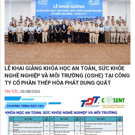
LỄ KHAI GIẢNG KHÓA HỌC AN TOÀN, SỨC KHỎE
NGHỀ NGHIỆP VÀ MÔI TRƯỜNG (OSHE) TẠI CÔNG
TY CỔ PHẦN THÉP HÒA PHÁT DUNG QUẤT
TIN TỨC
,
03/08/2026