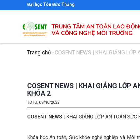
Nhảy
Đại học Tôn Đức Thắng
đến
nội
TRUNG TÂM AN TOÀN LAO ĐỘN
dung
VÀ CÔNG NGHỆ MÔI TRƯỜNG
Trang chủ
-
COSENT NEWS | KHAI GIẢNG LỚP 
Breadcrumb
COSENT NEWS | KHAI GIẢNG LỚP A
KHÓA 2
TDTU, 09/10/2023
COSENT NEWS
| KHAI GIẢNG LỚP AN TOÀN SỨC 
Khóa học An toàn, Sức khỏe nghề nghiệp và Môi tr