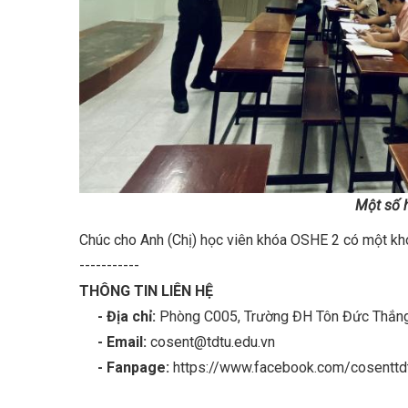
Một số 
Chúc cho Anh (Chị) học viên khóa OSHE 2 có một khóa
-----------
THÔNG TIN LIÊN HỆ
- Địa chỉ:
Phòng C005, Trường ĐH Tôn Đức Thắng,
- Email:
cosent@tdtu.edu.vn
- Fanpage:
https://www.facebook.com/cosenttd