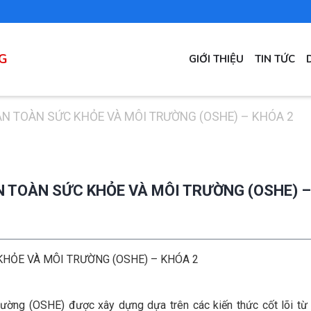
MAIN
G
GIỚI THIỆU
TIN TỨC
NAVIGATION
AN TOÀN SỨC KHỎE VÀ MÔI TRƯỜNG (OSHE) – KHÓA 2
N TOÀN SỨC KHỎE VÀ MÔI TRƯỜNG (OSHE) –
KHỎE VÀ MÔI TRƯỜNG (OSHE) – KHÓA 2
ường (OSHE) được xây dựng dựa trên các kiến thức cốt lõi từ