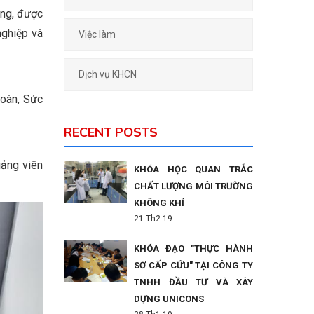
ắng, được
nghiệp và
Việc làm
Dịch vụ KHCN
oàn, Sức
RECENT POSTS
iảng viên
KHÓA HỌC QUAN TRẮC
CHẤT LƯỢNG MÔI TRƯỜNG
KHÔNG KHÍ
21 Th2 19
KHÓA ĐẠO "THỰC HÀNH
SƠ CẤP CỨU" TẠI CÔNG TY
TNHH ĐẦU TƯ VÀ XÂY
DỰNG UNICONS