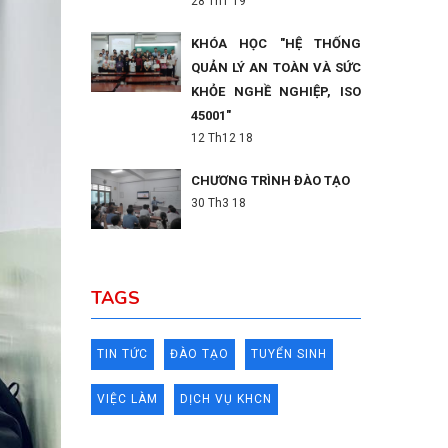
28 Th1 19
KHÓA HỌC "HỆ THỐNG
QUẢN LÝ AN TOÀN VÀ SỨC
KHỎE NGHỀ NGHIỆP, ISO
45001"
12 Th12 18
CHƯƠNG TRÌNH ĐÀO TẠO
30 Th3 18
TAGS
TIN TỨC
ĐÀO TẠO
TUYỂN SINH
VIỆC LÀM
DỊCH VỤ KHCN