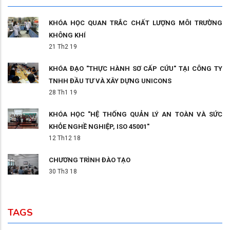
KHÓA HỌC QUAN TRẮC CHẤT LƯỢNG MÔI TRƯỜNG
KHÔNG KHÍ
21 Th2 19
KHÓA ĐẠO "THỰC HÀNH SƠ CẤP CỨU" TẠI CÔNG TY
TNHH ĐẦU TƯ VÀ XÂY DỰNG UNICONS
28 Th1 19
KHÓA HỌC "HỆ THỐNG QUẢN LÝ AN TOÀN VÀ SỨC
KHỎE NGHỀ NGHIỆP, ISO 45001"
12 Th12 18
CHƯƠNG TRÌNH ĐÀO TẠO
30 Th3 18
TAGS